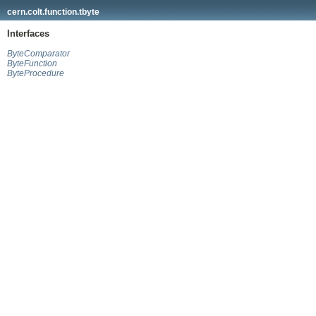
cern.colt.function.tbyte
Interfaces
ByteComparator
ByteFunction
ByteProcedure