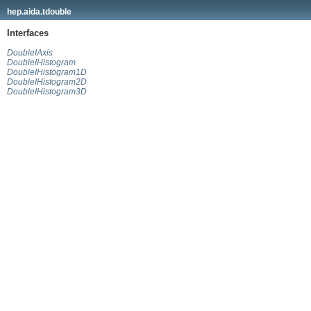
hep.aida.tdouble
Interfaces
DoubleIAxis
DoubleIHistogram
DoubleIHistogram1D
DoubleIHistogram2D
DoubleIHistogram3D